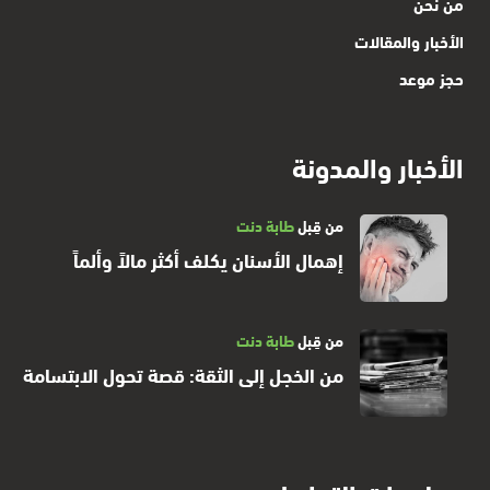
من نحن
وضع طبيبنا خطةً علاجيةً محكمة وبدأ المريض مع الطبيب
الأخبار والمقالات
بالخطة مع تحمل تكاليفها لأن الآلام لم تعد تُحتمل
.
حجز موعد
لا تهمل أسنانك حتى لا تُكلف نفسك الألم والمال
الأخبار والمدونة
أسباب تسوس الأسنان
:
من قِبل
طابة دنت
إهمال الأسنان يكلف أكثر مالاً وألماً
هذه حالة من بين الكثير من الحالات التي تتكرر بشكلٍ شبه
يومي في عياداتنا، نتيجة وجود عادات خاطئة كثيرة، منها
:
-
إهمال تنظيف الأسنان بشكلٍ يومي بالفرشاة والمعجون
من قِبل
طابة دنت
أو المسواك
.
من الخجل إلى الثقة: قصة تحول الابتسامة
-
عدم زيارة الطبيب بشكلٍ دوري كل 6 أشهر للكشف على
الأسنان ومعاينتها لعلاج المشكلة قبل تفاقهما
.