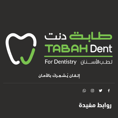
بسيط جداً، ولكن نتيجة إهمال علاج الأسنان وعدم الاستجابة
لتنبيهات الآلام المتكررة والظن بأن الألم انتهى بعد اختفائه
لأيام، أصبح العلاج أكثر صعوبة وأكثر تكلفة
.
وبعد مرور الوقت واستمرار الألم حتى وصوله لمرحلة لا
تُحتمل، يلجأ المرء لزيارة طبيب الأسنان ويُطالبه بإزالة آلامه
الشديدة بجلسةٍ واحدة وبأرخص الأثمان، وهو لا يعلم بأن
إهماله لعلاج أسنانه مبكراً قد كلّف عليه الذهاب والعودة
لمراتٍ عديدة ودفع مبالغ قد تكون كبيرة مقابل علاج أسنان
إتــقــان يُــشــعِــركَ بـالأمــان
وإزالة آلامه
.
أ.م. أحد مرضانا الجدد في عيادات طابة دنت لطب وتقويم
الأسنان في المدينة المنورة زارنا مع ابنه ح.أ. بغية الكشف
على أسنانه لعلاجها في عياداتنا، بعد الكشف على أسنانه
روابط مفيدة
وجد الطبيب أنها بحالةٍ تعيسةٍ وسيئةٍ جداً، نتيجة الإهمال
الشديد للأسنان من فترةٍ طويلة
.