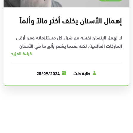
إهمال الأسنان يكلف أكثر مالاً وألماً
لا يُهمل الإنسان نفسه من شراء كل مستلزماته ومن أرقى
الماركات العالمية، لكنه عندما يشعر بألمٍ ما في الأسنان
قراءة المزيد
يعتبر أن الامر بسيطاً ولا يستحق الاهتمام
.
ومع مضي الوقت، يذهب الألم تارةً ويعود تارةً أخرى، حتى
طابة دنت
25/09/2024
يصل ألم الأسنان إلى مرحلة متقدمة تجعل النوم يتجافى من
عينيه، وهذا الشعور يعرفه الكثير ممّن جرّبه وذاقه نتيجة
عادة إهمال علاج الأسنان بوقتٍ مبكر
.
لماذا يجب علينا علاج الأسنان فور الشعور بالألم؟
لو عدنا للبداية، لربما كان الألم الذي شعر فيه في المرة
الأولى يتم علاجه بجلسةٍ واحدة وبحشوةٍ بسيطة وبسعرٍ