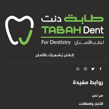
إتــقــان يُــشــعِــركَ بـالأمــان
روابط مفيدة
من نحن
الأخبار والمقالات