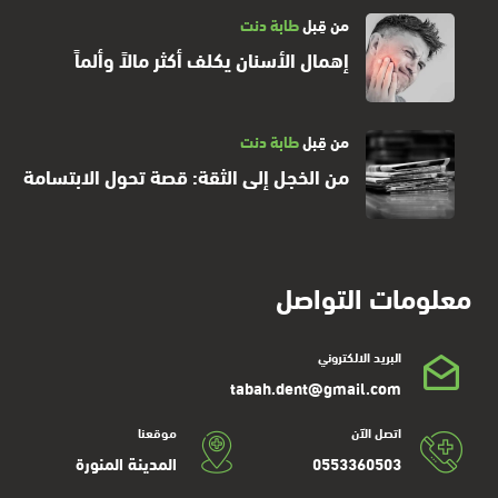
من قِبل
طابة دنت
إهمال الأسنان يكلف أكثر مالاً وألماً
من قِبل
طابة دنت
من الخجل إلى الثقة: قصة تحول الابتسامة
معلومات التواصل
البريد الالكتروني
tabah.dent@gmail.com
اتصل الآن
موقعنا
0553360503
المدينة المنورة