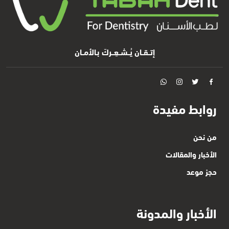
إتــقــان يُــشــعِــركَ بـالأمــان
روابط مفيدة
من نحن
الأخبار والمقالات
حجز موعد
الأخبار والمدونة